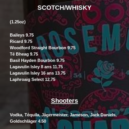
SCOTCH/WHISKY
(
1.25oz)
Baileys 9.75
Ricard 9.75
Woodford Straight Bourbon 9.75
Té Bheag 9.75
Basil Hayden Bourbon 9.75
Lagavulin Isley 8 ans 11.75
Lagavulin Isley 16 ans 13.75
Laphroaig Select 12.75
Shooters
Vodka, Téquila, Jägermeister,
Jameson, Jack Daniels,
Goldschläger 4.50