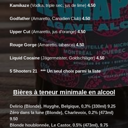
Kamikaze
(Vodka, triple sec, jus de lime)
4.50
Godfather
(Amaretto, Canadien Club)
4.50
Upper Cut
(Amaretto, jus d’orange)
4.50
Rouge Gorge
(Amaretto, tabasco)
4.50
Liquid Cocaine
(Jägermeister, Goldschläger)
4.50
5 Shooters 21 ***
Un seul choix parmi la liste
Bières à teneur minimale en alcool
Delirio (Blonde), Huyghe, Belgique, 0,3% (330ml) 9.25
Zéro dans la lune (Blonde), Charlevoix, 0.2% (473ml)
9.50
Blonde houblonnée, Le Castor, 0.5% (473ml), 9.75