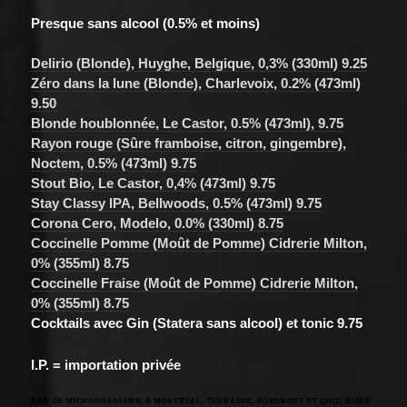
Presque sans alcool (0.5% et moins)
Delirio (Blonde), Huyghe, Belgique, 0,3% (330ml) 9.25
Zéro dans la lune (Blonde), Charlevoix, 0.2% (473ml)
9.50
Blonde houblonnée, Le Castor, 0.5% (473ml), 9.75
Rayon rouge (Sûre framboise, citron, gingembre),
Noctem, 0.5% (473ml) 9.75
Stout Bio, Le Castor, 0,4% (473ml) 9.75
Stay Classy IPA, Bellwoods, 0.5% (473ml) 9.75
Corona Cero, Modelo, 0.0% (330ml) 8.75
Coccinelle Pomme (Moût de Pomme) Cidrerie Milton,
0% (355ml) 8.75
Coccinelle Fraise (Moût de Pomme) Cidrerie Milton,
0% (355ml) 8.75
Cocktails avec Gin (Statera sans alcool) et tonic 9.75
I.P. = importation privée
BAR DE MICROBRASSERIE À MONTRÉAL
, TERRASSE, ROSEMONT ET QUIZ,
BIÈRE